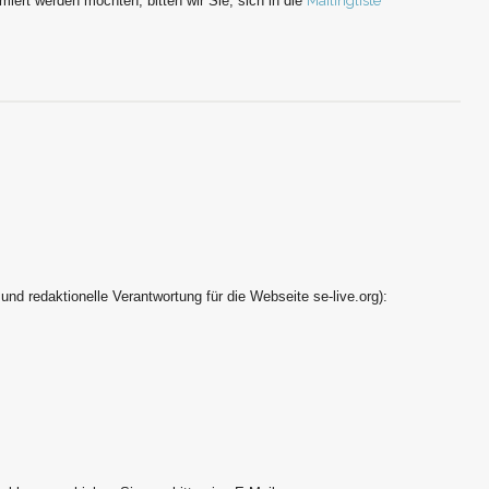
iert werden möchten, bitten wir Sie, sich in die
Mailingliste
und redaktionelle Verantwortung für die Webseite se-live.org):