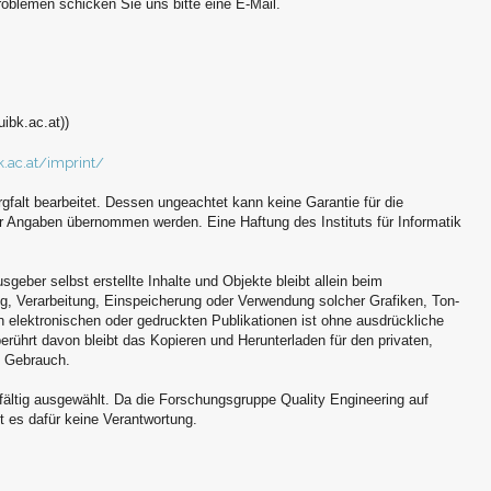
oblemen schicken Sie uns bitte eine E-Mail.
ibk.ac.at))
k.ac.at/imprint/
gfalt bearbeitet. Dessen ungeachtet kann keine Garantie für die
 der Angaben übernommen werden. Eine Haftung des Instituts für Informatik
sgeber selbst erstellte Inhalte und Objekte bleibt allein beim
ng, Verarbeitung, Einspeicherung oder Verwendung solcher Grafiken, Ton-
elektronischen oder gedruckten Publikationen ist ohne ausdrückliche
rührt davon bleibt das Kopieren und Herunterladen für den privaten,
n Gebrauch.
ältig ausgewählt. Da die Forschungsgruppe Quality Engineering auf
t es dafür keine Verantwortung.